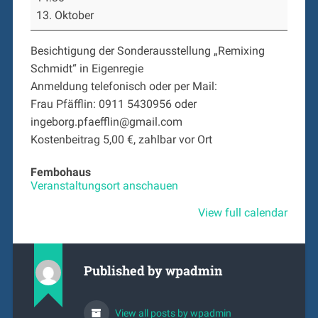
(A)
13. Oktober
zwei
Führungen
im
Besichtigung der Sonderausstellung „Remixing
Ausstellungssaal
Schmidt“ in Eigenregie
„Krone
–
Anmeldung telefonisch oder per Mail:
Macht
Frau Pfäfflin: 0911 5430956 oder
–
ingeborg.pfaefflin@gmail.com
Geschichte“
Kostenbeitrag 5,00 €, zahlbar vor Ort
Fembohaus
Veranstaltungsort anschauen
View full calendar
Published by
wpadmin
View all posts by wpadmin