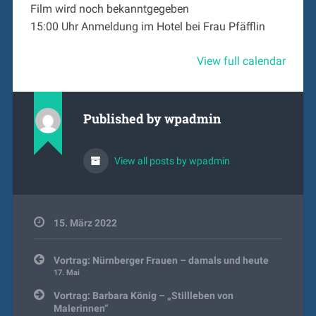
Film wird noch bekanntgegeben
15:00 Uhr Anmeldung im Hotel bei Frau Pfäfflin
View full calendar
Published by
wpadmin
View all posts by wpadmin
15. März 2022
Beitragsnavigation
Vortrag: Nürnberger Frauen – damals und heute
17. Mai
Vortrag: Barbara König – „Stillleben von
Malerinnen“