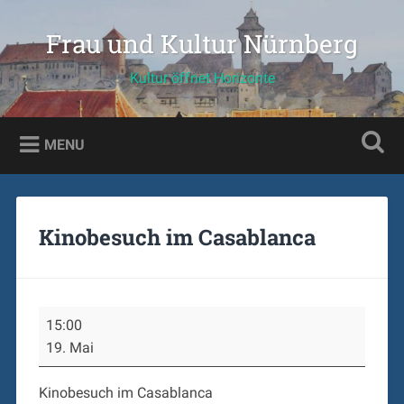
Skip
to
Frau und Kultur Nürnberg
Search
content
Kultur öffnet Horizonte
MENU
Kinobesuch im Casablanca
Kinobesuch
15:00
im
19. Mai
Casablanca
Kinobesuch im Casablanca