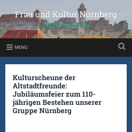
Skip
to
Frau und Kultur Nürnberg
Search
content
Kultur öffnet Horizonte
MENU
Kulturscheune der
Altstadtfreunde:
Jubiläumsfeier zum 110-
jährigen Bestehen unserer
Gruppe Nürnberg