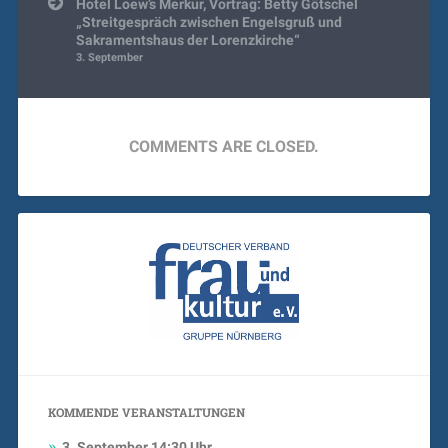
Hotel Loew’s Merkur, Vortrag: Betty Götschel
„Streitgespräch zwischen Engelsgruß und
Sakramentshaus der Lorenzkirche“
3. September
COMMENTS ARE CLOSED.
KOMMENDE VERANSTALTUNGEN
3. September
14:30 Uhr