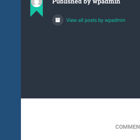
Published by
wpadmin
View all posts by wpadmin
COMMENT