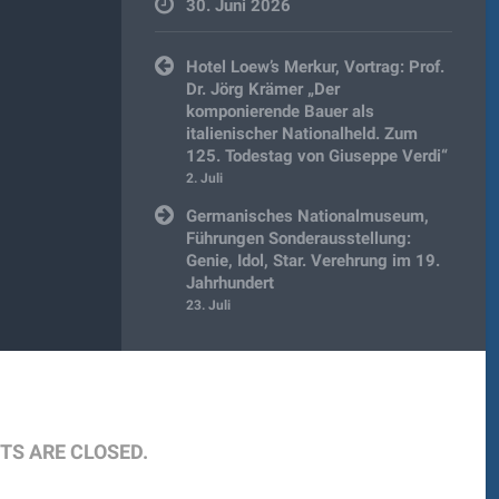
30. Juni 2026
Beitragsnavigation
Hotel Loew’s Merkur, Vortrag: Prof.
Dr. Jörg Krämer „Der
komponierende Bauer als
italienischer Nationalheld. Zum
125. Todestag von Giuseppe Verdi“
2. Juli
Germanisches Nationalmuseum,
Führungen Sonderausstellung:
Genie, Idol, Star. Verehrung im 19.
Jahrhundert
23. Juli
S ARE CLOSED.