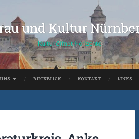
rau und Kultur Nürnbe
Kultur öffnet Horizonte
 UNS
RÜCKBLICK
KONTAKT
LINKS
raturkreis, Anke