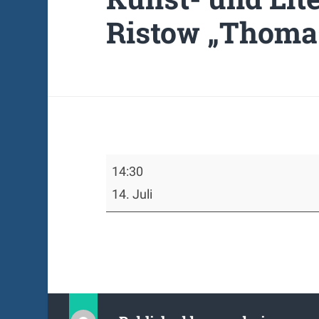
Ristow „Thoma
Kunst-
14:30
und
Literaturkreis,
14. Juli
Anke
Ristow
„Thomas
Mann“