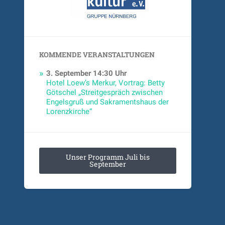
KOMMENDE VERANSTALTUNGEN
3. September
14:30 Uhr
Hotel Loew’s Merkur, Vortrag: Betty
Götschel „Streitgespräch zwischen
Engelsgruß und Sakramentshaus der
Lorenzkirche“
Unser Programm Juli bis
September