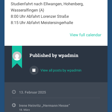
Wasseralfingen
Studienfahrt nach Ellwangen, Hohenberg,
(A)
Wasseralfingen (A)
8:00 Uhr Abfahrt Lorenzer Straße
8:15 Uhr Abfahrt Meistersingerhalle
View full calendar
Published by
wpadmin
View all posts by wpadmin
13. Februar 2025
Beitragsnavigation
Irene Heinritz „Hermann Hesse“
18. März