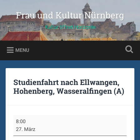
Skip
to
Frau und Kultur Nürnberg
Search
content
Kultur öffnet Horizonte
MENU
Studienfahrt nach Ellwangen,
Hohenberg, Wasseralfingen (A)
Studienfahrt
8:00
nach
27. März
Ellwangen,
Hohenberg,