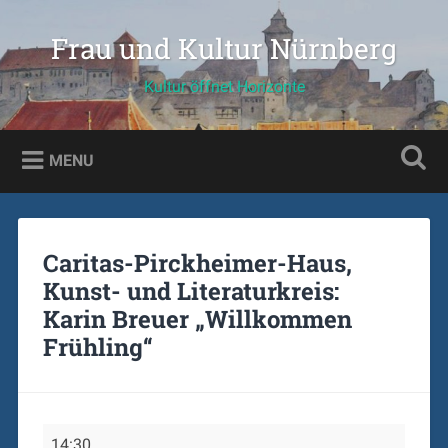
Skip
to
Frau und Kultur Nürnberg
Search
content
Kultur öffnet Horizonte
MENU
Caritas-Pirckheimer-Haus,
Kunst- und Literaturkreis:
Karin Breuer „Willkommen
Frühling“
Caritas-
14:30