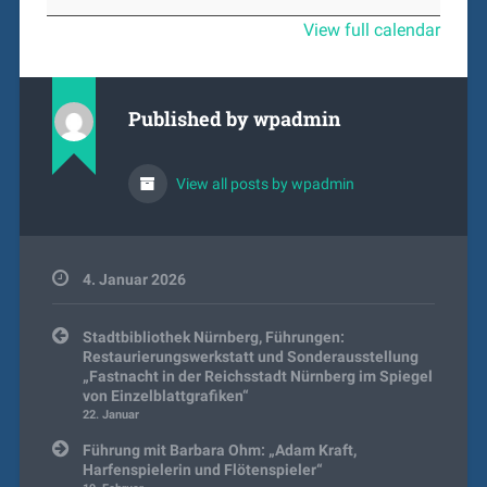
Vortrag:
View full calendar
Katja
Buoampong-
Brummer:
„Die
Published by
wpadmin
Insel
Reichenau“
View all posts by wpadmin
4. Januar 2026
Beitragsnavigation
Stadtbibliothek Nürnberg, Führungen:
Restaurierungswerkstatt und Sonderausstellung
„Fastnacht in der Reichsstadt Nürnberg im Spiegel
von Einzelblattgrafiken“
22. Januar
Führung mit Barbara Ohm: „Adam Kraft,
Harfenspielerin und Flötenspieler“