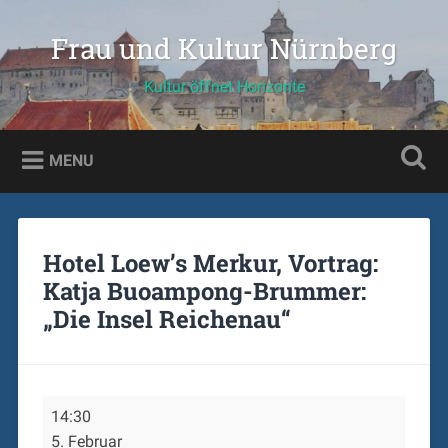
Skip
to
Frau und Kultur Nürnberg
Search
content
Kultur öffnet Horizonte
MENU
Hotel Loew’s Merkur, Vortrag:
Katja Buoampong-Brummer:
„Die Insel Reichenau“
Hotel
14:30
Loew’s
5. Februar
Merkur,