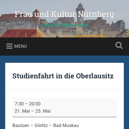
Skip
to
Frau und Kultur Nürnberg
Search
content
Kultur öffnet Horizonte
MENU
Studienfahrt in die Oberlausitz
Studienfahrt
7:30
–
20:00
in
21. Mai
–
25. Mai
die
Oberlausitz
Bautzen – Görlitz – Bad Muskau