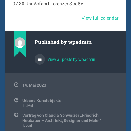
07:30 Uhr Abfahrt Lorenzer Straße
View full calendar
Published by
wpadmin
View all posts by wpadmin
14. Mai 2023
Beitragsnavigation
Urbane Kunstobjekte
11. Mai
Vortrag von Claudia Schweizer „Friedrich
Neubauer – Architekt, Designer und Maler“
1. Juni