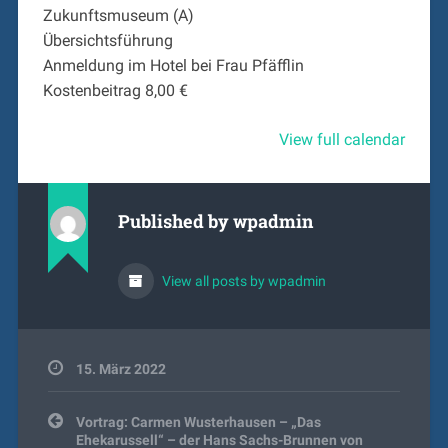
Zukunftsmuseum (A)
Übersichtsführung
Anmeldung im Hotel bei Frau Pfäfflin
Kostenbeitrag 8,00 €
View full calendar
Published by
wpadmin
View all posts by wpadmin
15. März 2022
Beitragsnavigation
Vortrag: Carmen Wusterhausen – „Das
Ehekarussell“ – der Hans Sachs-Brunnen von