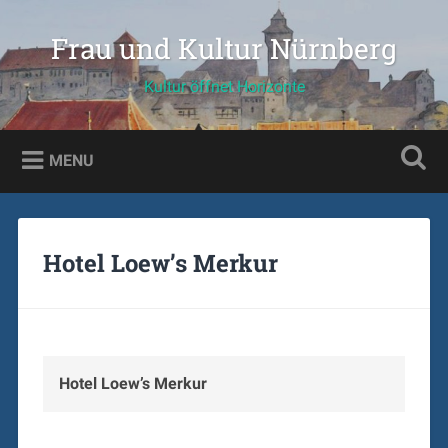
Skip
to
Frau und Kultur Nürnberg
Search
content
Kultur öffnet Horizonte
MENU
Hotel Loew’s Merkur
Hotel Loew’s Merkur