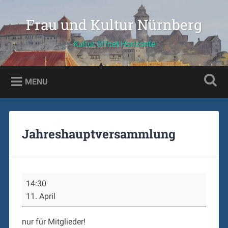
Skip
to
Frau und Kultur Nürnberg
Search
content
Kultur öffnet Horizonte
MENU
Jahreshauptversammlung
Jahreshauptversammlung
14:30
11. April
nur für Mitglieder!