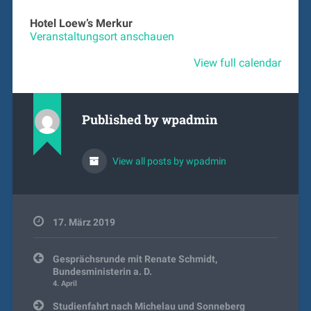
Hotel Loew’s Merkur
Veranstaltungsort anschauen
View full calendar
Published by
wpadmin
View all posts by wpadmin
17. März 2019
Beitragsnavigation
Gesprächsrunde mit Renate Schmidt,
Bundesministerin a. D.
4. April
Studienfahrt nach Michelau und Sonneberg