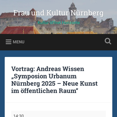
Skip
to
Frau und Kultur Nürnberg
Search
content
Kultur öffnet Horizonte
MENU
Vortrag: Andreas Wissen
„Symposion Urbanum
Nürnberg 2025 – Neue Kunst
im öffentlichen Raum“
Vortrag:
14:30