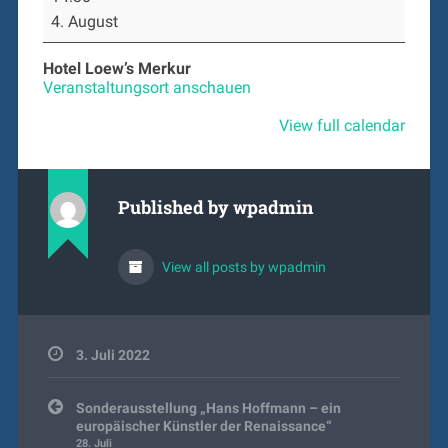
Andreas
4. August
Wissen
„Symposion
Urbanum
Hotel Loew’s Merkur
Nürnberg
Veranstaltungsort anschauen
2025
–
View full calendar
Neue
Kunst
im
öffentlichen
Published by
wpadmin
Raum“
View all posts by wpadmin
3. Juli 2022
Beitragsnavigation
Sonderausstellung „Hans Hoffmann – ein
europäischer Künstler der Renaissance“
28. Juli