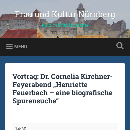
Skip
to
Frau und Kultur Nürnberg
Search
content
Kultur öffnet Horizonte
MENU
Vortrag: Dr. Cornelia Kirchner-
Feyerabend „Henriette
Feuerbach – eine biografische
Spurensuche“
Vortrag:
14:30