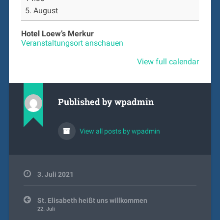
Dr.
5. August
Cornelia
Kirchner-
Feyerabend
Hotel Loew’s Merkur
„Henriette
Veranstaltungsort anschauen
Feuerbach
–
View full calendar
eine
biografische
Spurensuche“
Published by
wpadmin
View all posts by wpadmin
3. Juli 2021
Beitragsnavigation
St. Elisabeth heißt uns willkommen
22. Juli