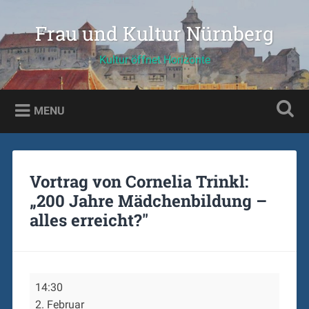
Skip
to
Frau und Kultur Nürnberg
Search
content
Kultur öffnet Horizonte
MENU
Vortrag von Cornelia Trinkl:
„200 Jahre Mädchenbildung –
alles erreicht?"
Vortrag
14:30
von
2. Februar
Cornelia