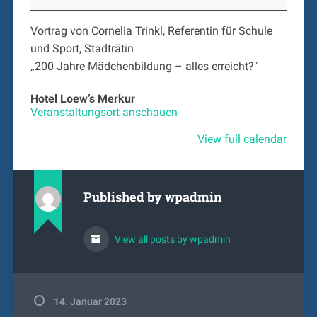
Trinkl:
„200
Vortrag von Cornelia Trinkl, Referentin für Schule
Jahre
und Sport, Stadträtin
Mädchenbildung
–
„200 Jahre Mädchenbildung – alles erreicht?"
alles
erreicht?"
Hotel Loew’s Merkur
Veranstaltungsort anschauen
View full calendar
Published by
wpadmin
View all posts by wpadmin
14. Januar 2023