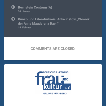
Beitragsnavigation
Bechstein Centrum (A)
26. Januar
Kunst- und Literaturkreis: Anke Ristow „Chronik
der Anna Magdalena Bach“
14. Februar
COMMENTS ARE CLOSED.