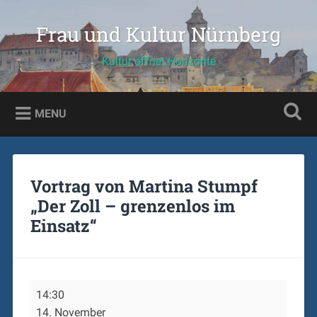
Skip
to
Frau und Kultur Nürnberg
Search
content
Kultur öffnet Horizonte
MENU
Vortrag von Martina Stumpf
„Der Zoll – grenzenlos im
Einsatz“
Vortrag
14:30
von
14. November
Martina