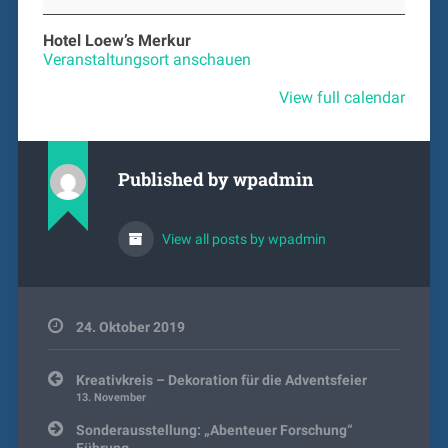
Stumpf
„Der
Hotel Loew’s Merkur
Zoll
Veranstaltungsort anschauen
–
grenzenlos
View full calendar
im
Einsatz“
Published by
wpadmin
View all posts by wpadmin
24. Oktober 2019
Beitragsnavigation
Kreativkreis – Dekoration für die Adventsfeier
13. November
Sonderausstellung: „Abenteuer Forschung“
Führung